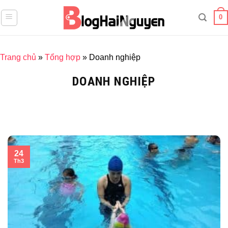
Skip
0
to
content
Trang chủ
»
Tổng hợp
»
Doanh nghiệp
DOANH NGHIỆP
24
Th3