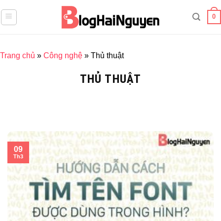
Skip
0
to
content
Trang chủ
»
Công nghệ
»
Thủ thuật
THỦ THUẬT
09
Th3