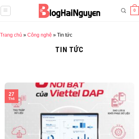
Skip
0
to
content
Trang chủ
»
Công nghệ
»
Tin tức
TIN TỨC
27
Th6