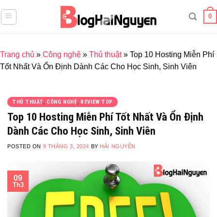
Skip
0
to
content
Trang chủ
»
Công nghệ
»
Thủ thuật
»
Top 10 Hosting Miễn Phí
Tốt Nhất Và Ổn Định Dành Các Cho Học Sinh, Sinh Viên
THỦ THUẬT
,
CÔNG NGHỆ
,
REVIEW TOP
Top 10 Hosting Miễn Phí Tốt Nhất Và Ổn Định
Dành Các Cho Học Sinh, Sinh Viên
POSTED ON
9 THÁNG 3, 2024
BY
HẢI NGUYỄN
09
Th3