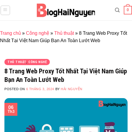
Skip
0
to
content
Trang chủ
»
Công nghệ
»
Thủ thuật
»
8 Trang Web Proxy Tốt
Nhất Tại Việt Nam Giúp Bạn An Toàn Lướt Web
THỦ THUẬT
,
CÔNG NGHỆ
8 Trang Web Proxy Tốt Nhất Tại Việt Nam Giúp
Bạn An Toàn Lướt Web
POSTED ON
6 THÁNG 3, 2024
BY
HẢI NGUYỄN
06
Th3