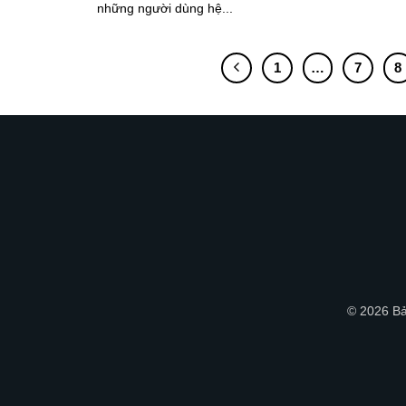
những người dùng hệ...
1
…
7
8
© 2026 Bả