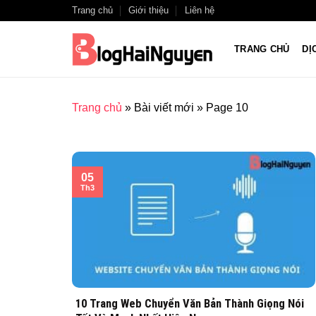
Skip
Trang chủ
Giới thiệu
Liên hệ
to
content
TRANG CHỦ
DỊ
Trang chủ
»
Bài viết mới
»
Page 10
05
Th3
10 Trang Web Chuyển Văn Bản Thành Giọng Nói