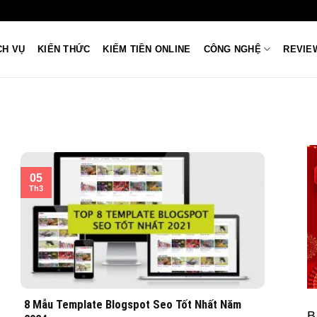
CH VỤ
KIẾN THỨC
KIẾM TIỀN ONLINE
CÔNG NGHỆ
REVIE
05
Th3
8 Mẫu Template Blogspot Seo Tốt Nhất Năm
B