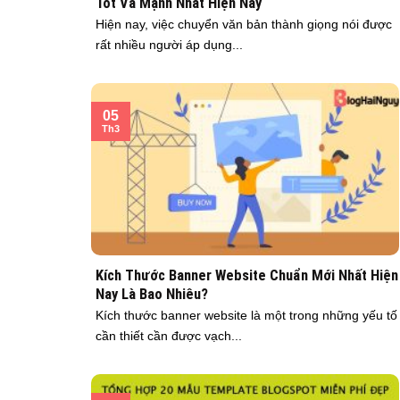
Tốt Và Mạnh Nhất Hiện Nay
Hiện nay, việc chuyển văn bản thành giọng nói được
rất nhiều người áp dụng...
05
Th3
Kích Thước Banner Website Chuẩn Mới Nhất Hiện
Nay Là Bao Nhiêu?
Kích thước banner website là một trong những yếu tố
cần thiết cần được vạch...