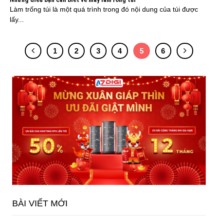
Làm trống túi là một quá trình trong đó nội dung của túi được
lấy...
1
2
3
4
5
6
BÀI VIẾT MỚI