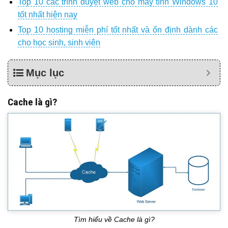
Top 10 các trình duyệt web cho máy tính Windows 10
tốt nhất hiện nay
Top 10 hosting miễn phí tốt nhất và ổn định dành các
cho học sinh, sinh viên
Mục lục
Cache là gì?
Tìm hiểu về Cache là gì?