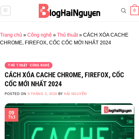
Skip
0
to
content
Trang chủ
»
Công nghệ
»
Thủ thuật
»
CÁCH XÓA CACHE
CHROME, FIREFOX, CỐC CỐC MỚI NHẤT 2024
THỦ THUẬT
,
CÔNG NGHỆ
CÁCH XÓA CACHE CHROME, FIREFOX, CỐC
CỐC MỚI NHẤT 2024
POSTED ON
9 THÁNG 3, 2024
BY
HẢI NGUYỄN
09
Th3