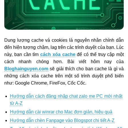
Dung lượng cache và cookies là nguyên nhân chính dẫn
đến hiện tượng chậm, lag trên các trình duyệt của bạn. Lúc
này, bạn cần tìm
cách xóa cache
để có thể truy cập một
cách nhanh chóng hơn. Bài viết hôm nay của
Bloghainguyen.com
sẽ giải thích cho bạn cache là gì và
những cách xóa cache trên một số trình duyệt phổ biến
như: Google Chrome, FireFox, Cốc Cốc.
Hướng dẫn cách đăng nhập chat zalo me PC mới nhất
từ A-Z
Hướng dẫn cài winrar cho Mac đơn giản, hiệu quả
Hướng dẫn chèn Fanpage vào Blogspot chi tiết A-Z