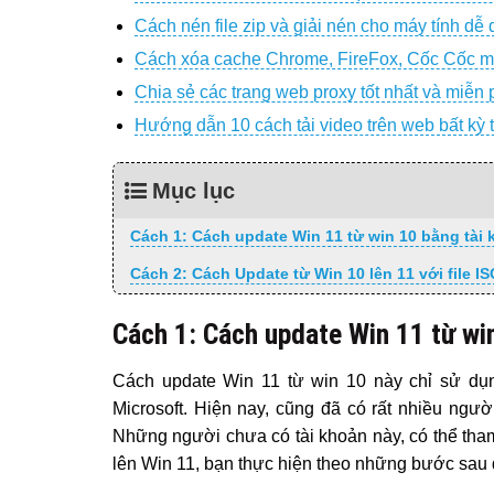
Cách nén file zip và giải nén cho máy tính dễ
Cách xóa cache Chrome, FireFox, Cốc Cốc m
Chia sẻ các trang web proxy tốt nhất và miễn
Hướng dẫn 10 cách tải video trên web bất kỳ
Mục lục
Cách 1: Cách update Win 11 từ win 10 bằng tài 
Cách 2: Cách Update từ Win 10 lên 11 với file I
Cách 1: Cách update Win 11 từ wi
Cách update Win 11 từ win 10 này chỉ sử d
Microsoft. Hiện nay, cũng đã có rất nhiều ngườ
Những người chưa có tài khoản này, có thể tha
lên Win 11, bạn thực hiện theo những bước sau 