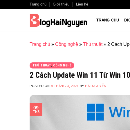
Skip
Trang chủ
Giới thiệu
Liên hệ
to
content
TRANG CHỦ
DỊ
Trang chủ
»
Công nghệ
»
Thủ thuật
»
2 Cách Up
THỦ THUẬT
,
CÔNG NGHỆ
2 Cách Update Win 11 Từ Win 1
POSTED ON
9 THÁNG 3, 2024
BY
HẢI NGUYỄN
09
Th3