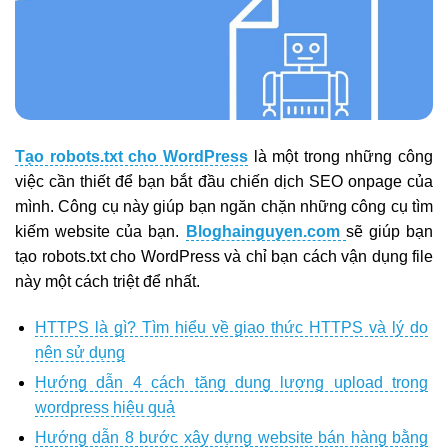
Tạo robots.txt cho WordPress
là một trong những công
việc cần thiết để bạn bắt đầu chiến dịch SEO onpage của
mình. Công cụ này giúp bạn ngăn chặn những công cụ tìm
kiếm website của bạn.
Bloghainguyen.com
sẽ giúp bạn
tạo robots.txt cho WordPress và chỉ bạn cách vận dụng file
này một cách triệt để nhất.
HTTPS là gì? Tìm hiểu về giao thức HTTPS và lý do
nên sử dụng
Hướng dẫn 4 cách tăng dung lượng upload trong
wordpress hiệu quả
Hướng dẫn 8 bước xây dựng website bán hàng bằng