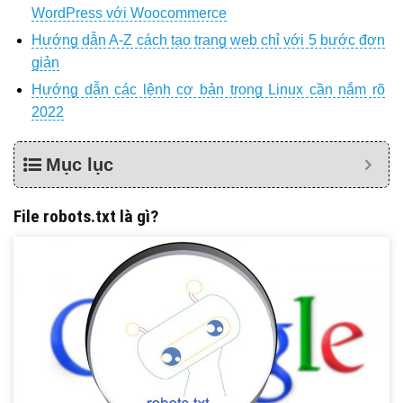
WordPress với Woocommerce
Hướng dẫn A-Z cách tạo trang web chỉ với 5 bước đơn
giản
Hướng dẫn các lệnh cơ bản trong Linux cần nắm rõ
2022
Mục lục
File robots.txt là gì?