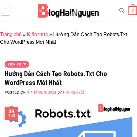
Skip
0
to
content
Trang chủ
»
Kiến thức
»
Hướng Dẫn Cách Tạo Robots.Txt
Cho WordPress Mới Nhất
KIẾN THỨC
Hướng Dẫn Cách Tạo Robots.Txt Cho
WordPress Mới Nhất
POSTED ON
9 THÁNG 3, 2024
BY
HẢI NGUYỄN
09
Th3