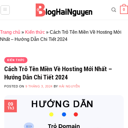
Skip
0
to
content
Trang chủ
»
Kiến thức
»
Cách Trỏ Tên Miền Về Hosting Mới
Nhất – Hướng Dẫn Chi Tiết 2024
KIẾN THỨC
Cách Trỏ Tên Miền Về Hosting Mới Nhất –
Hướng Dẫn Chi Tiết 2024
POSTED ON
9 THÁNG 3, 2024
BY
HẢI NGUYỄN
09
Th3