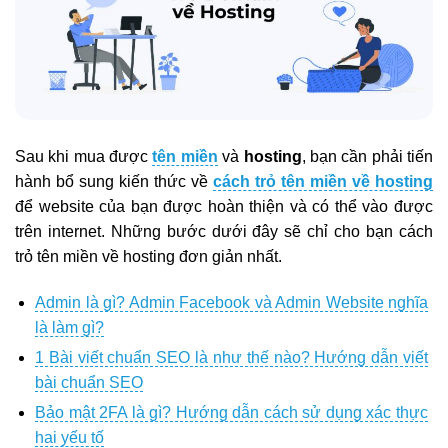
Sau khi mua được
tên miền
và
hosting
, bạn cần phải tiến
hành bổ sung kiến thức về
cách trỏ tên miền về hosting
để website của bạn được hoàn thiện và có thể vào được
trên internet. Những bước dưới đây sẽ chỉ cho bạn cách
trỏ tên miền về hosting đơn giản nhất.
Admin là gì? Admin Facebook và Admin Website nghĩa
là làm gì?
1 Bài viết chuẩn SEO là như thế nào? Hướng dẫn viết
bài chuẩn SEO
Bảo mật 2FA là gì? Hướng dẫn cách sử dụng xác thực
hai yếu tố